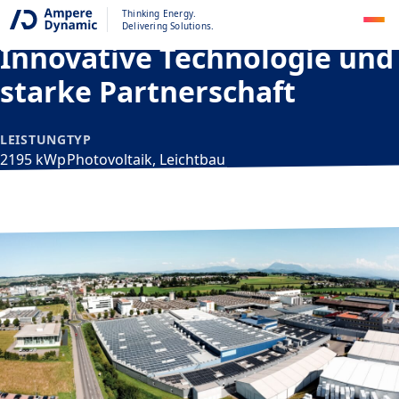
Thinking Energy.
BACHMANN GROUP
Delivering Solutions.
Innovative Technologie und
starke Partnerschaft
LEISTUNG
TYP
2195 kWp
Photovoltaik, Leichtbau