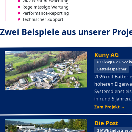
24/7 Fernüberwachung
Regelmässige Wartung
Performance-Reporting
Technischer Support
Zwei Beispiele aus unserer Proj
Kuny AG
633 kWp PV + 522 k
Batteriespeicher
2026 mit Batteri
höheren Eigenve
Systemdienstleis
in rund 5 Jahren.
Zum Projekt →
Die Post
2 MWh Industriespe