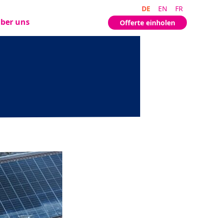
DE
EN
FR
ber uns
Offerte einholen