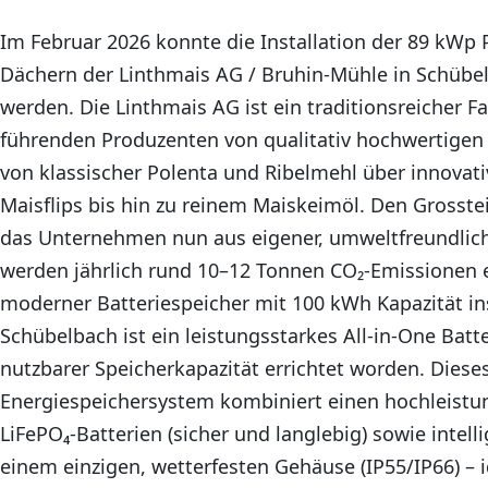
Im Februar 2026 konnte die Installation der 89 kWp 
Dächern der Linthmais AG / Bruhin-Mühle in Schübe
werden. Die Linthmais AG ist ein traditionsreicher F
führenden Produzenten von qualitativ hochwertigen
von klassischer Polenta und Ribelmehl über innovati
Maisflips bis hin zu reinem Maiskeimöl. Den Grosste
das Unternehmen nun aus eigener, umweltfreundlich
werden jährlich rund 10–12 Tonnen CO₂-Emissionen e
moderner Batteriespeicher mit 100 kWh Kapazität inst
Schübelbach ist ein leistungsstarkes All-in-One Bat
nutzbarer Speicherkapazität errichtet worden. Dieses
Energiespeichersystem kombiniert einen hochleistun
LiFePO₄-Batterien (sicher und langlebig) sowie inte
einem einzigen, wetterfesten Gehäuse (IP55/IP66) – i