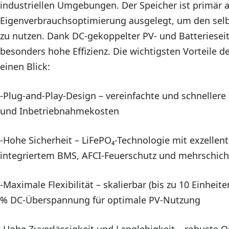
industriellen Umgebungen. Der Speicher ist primär 
Eigenverbrauchsoptimierung ausgelegt, um den selb
zu nutzen. Dank DC-gekoppelter PV- und Batterieseit
besonders hohe Effizienz. Die wichtigsten Vorteile d
einen Blick:
-Plug-and-Play-Design – vereinfachte und schnellere 
und Inbetriebnahmekosten
-Hohe Sicherheit – LiFePO₄-Technologie mit exzellente
integriertem BMS, AFCI-Feuerschutz und mehrschic
-Maximale Flexibilität – skalierbar (bis zu 10 Einheite
% DC-Überspannung für optimale PV-Nutzung
-Hohe Zuverlässigkeit und Langlebigkeit – robuste O