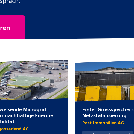
spräch.
aren
weisende Microgrid-
Erster Grossspeicher d
ür nachhaltige Energie
Netzstabilisierung
ilität
Post Immobilien AG
ganserland AG