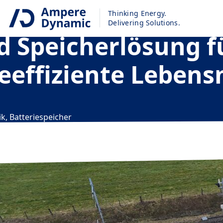
Thinking Energy.
Delivering Solutions.
d Speicherlösung f
eeffiziente Lebens
k, Batteriespeicher