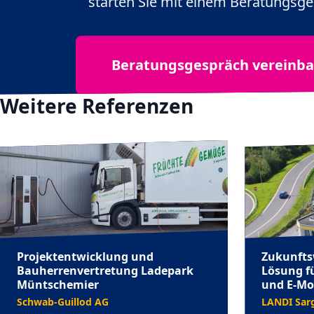
starten Sie mit einem Beratungsge
Beratungsgespräch vereinb
Weitere Referenzen
Projektentwicklung und
Zukunfts
Bauherrenvertretung Ladepark
Lösung f
Müntschemier
und E-Mob
Schwab-Guillod AG
LANDI Sar