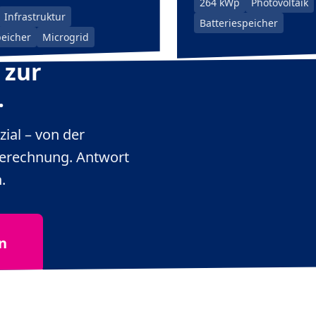
264 kWp
Photovoltaik
Infrastruktur
Batteriespeicher
peicher
Microgrid
 zur
.
ial – von der
berechnung. Antwort
.
n