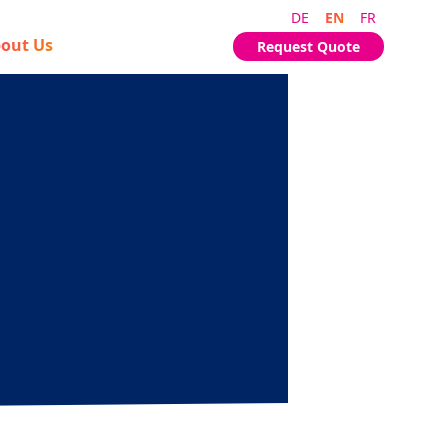
DE
EN
FR
out Us
Request Quote