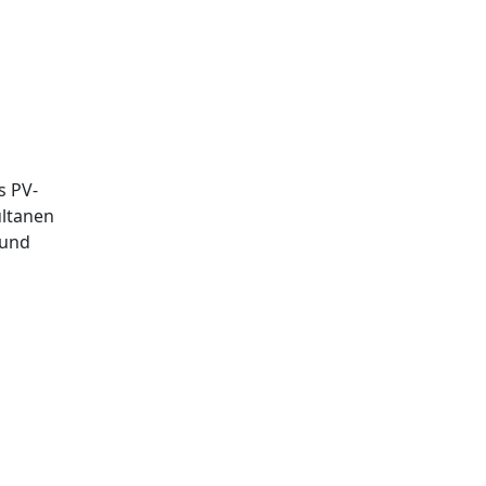
s PV-
ultanen
 und