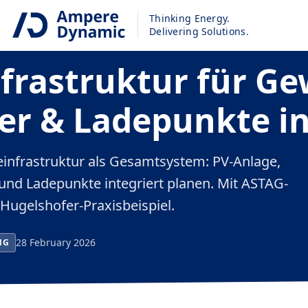
Thinking Energy.
ailable in German only
Delivering Solutions.
frastruktur für Ge
er & Ladepunkte in
infrastruktur als Gesamtsystem: PV-Anlage,
 und Ladepunkte integriert planen. Mit ASTAG-
Hugelshofer-Praxisbeispiel.
28 February 2026
NG