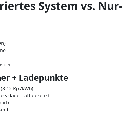
griertes System vs. Nur-
Wh)
öhe
eiber
cher + Ladepunkte
 (8-12 Rp./kWh)
reis dauerhaft gesenkt
lich
Hand