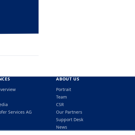
NCES
ABOUT US
Overview
Portrait
Team
edia
CSR
fer Services AG
Our Partners
Support Desk
News
Careers