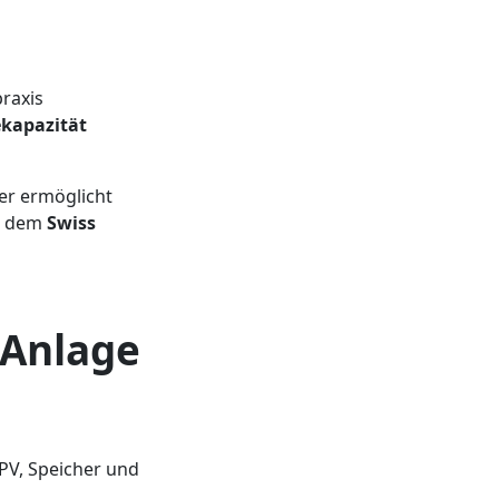
praxis
ekapazität
er ermöglicht
it dem
Swiss
 Anlage
 PV, Speicher und