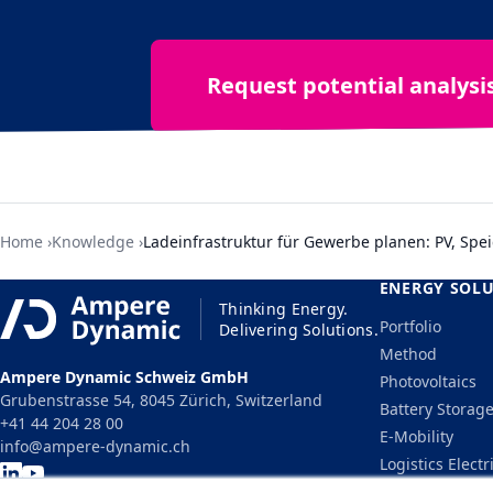
Request potential analysi
Home
Knowledge
Ladeinfrastruktur für Gewerbe planen: PV, Spe
ENERGY SOL
Thinking Energy.
Portfolio
Delivering Solutions.
Method
Ampere Dynamic Schweiz GmbH
Photovoltaics
Grubenstrasse 54, 8045 Zürich, Switzerland
Battery Storag
+41 44 204 28 00
E-Mobility
info@ampere-dynamic.ch
Logistics Electr
Energy Trading