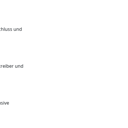
chluss und
treiber und
usive