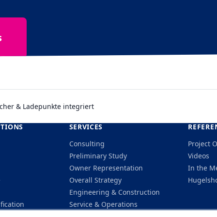
s
icher & Ladepunkte integriert
UTIONS
SERVICES
REFERE
Consulting
Project 
Preliminary Study
Videos
Owner Representation
In the M
e
Overall Strategy
Hugelsho
Engineering & Construction
ification
Service & Operations
Financing