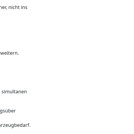
er, nicht ins
weitern.
m simultanen
agsüber
hrzeugbedarf.