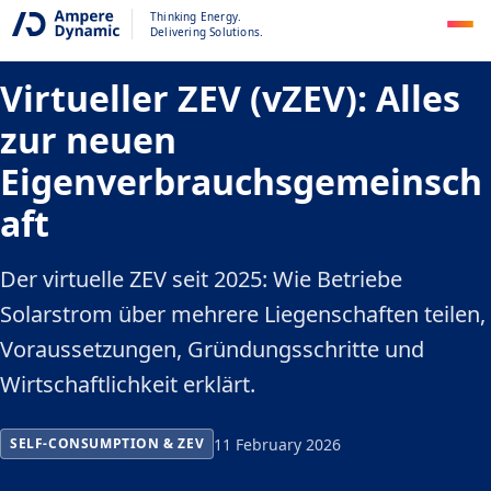
Thinking Energy.
DE
This content is available in German only
Delivering Solutions.
Virtueller ZEV (vZEV): Alles
zur neuen
Eigenverbrauchsgemeinsch
aft
Der virtuelle ZEV seit 2025: Wie Betriebe
Solarstrom über mehrere Liegenschaften teilen,
Voraussetzungen, Gründungsschritte und
Wirtschaftlichkeit erklärt.
11 February 2026
SELF-CONSUMPTION & ZEV