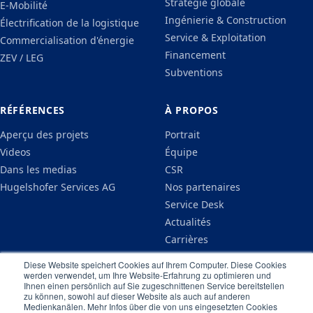
Stratégie globale
E-Mobilité
Ingénierie & Construction
Électrification de la logistique
Service & Exploitation
Commercialisation d'énergie
Financement
ZEV / LEG
Subventions
RÉFÉRENCES
À PROPOS
Aperçu des projets
Portrait
Videos
Équipe
Dans les medias
CSR
Hugelshofer Services AG
Nos partenaires
Service Desk
Actualités
Carrières
Connaissances
Diese Website speichert Cookies auf Ihrem Computer. Diese Cookies
FAQ
werden verwendet, um Ihre Website-Erfahrung zu optimieren und
Ihnen einen persönlich auf Sie zugeschnittenen Service bereitstellen
Contact
zu können, sowohl auf dieser Website als auch auf anderen
Medienkanälen. Mehr Infos über die von uns eingesetzten Cookies