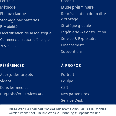
Portfolio
Conseil
Méthode
Étude préliminaire
Photovoltaïque
Représentation du maître
d'ouvrage
Stockage par batteries
Stratégie globale
E-Mobilité
Ingénierie & Construction
Électrification de la logistique
Service & Exploitation
Commercialisation d'énergie
Financement
ZEV / LEG
Subventions
RÉFÉRENCES
À PROPOS
Aperçu des projets
Portrait
Videos
Équipe
Dans les medias
CSR
Hugelshofer Services AG
Nos partenaires
Service Desk
Actualités
Diese Website speichert Cookies auf Ihrem Computer. Diese Cookies
werden verwendet, um Ihre Website-Erfahrung zu optimieren und
Carrières