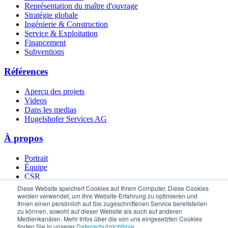
Représentation du maître d'ouvrage
Stratégie globale
Ingénierie & Construction
Service & Exploitation
Financement
Subventions
Références
Aperçu des projets
Videos
Dans les medias
Hugelshofer Services AG
À propos
Portrait
Équipe
CSR
Nos partenaires
Diese Website speichert Cookies auf Ihrem Computer. Diese Cookies
Service Desk
werden verwendet, um Ihre Website-Erfahrung zu optimieren und
Ihnen einen persönlich auf Sie zugeschnittenen Service bereitstellen
Actualités
zu können, sowohl auf dieser Website als auch auf anderen
Carrières
Medienkanälen. Mehr Infos über die von uns eingesetzten Cookies
Connaissances
finden Sie in unserer
Datenschutzrichtlinie
.