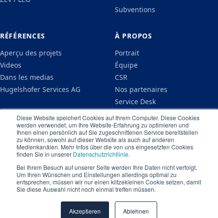
Subventions
RÉFÉRENCES
À PROPOS
Aperçu des projets
Portrait
Videos
Équipe
Dans les medias
CSR
Hugelshofer Services AG
Nos partenaires
Service Desk
Actualités
Diese Website speichert Cookies auf Ihrem Computer. Diese Cookies
werden verwendet, um Ihre Website-Erfahrung zu optimieren und
Carrières
Ihnen einen persönlich auf Sie zugeschnittenen Service bereitstellen
Connaissances
zu können, sowohl auf dieser Website als auch auf anderen
Medienkanälen. Mehr Infos über die von uns eingesetzten Cookies
FAQ
finden Sie in unserer
Datenschutzrichtlinie
.
Contact
Bei Ihrem Besuch auf unserer Seite werden Ihre Daten nicht verfolgt.
Um Ihren Wünschen und Einstellungen allerdings optimal zu
entsprechen, müssen wir nur einen klitzekleinen Cookie setzen, damit
Sie diese Auswahl nicht noch einmal treffen müssen.
Akzeptieren
Ablehnen
Mentions légales
Politique de confidentialité
CGV