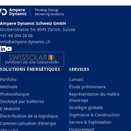
Thinking Energy.
Delivering Solutions.
Ampere Dynamic Schweiz GmbH
Grubenstrasse 54, 8045 Zürich, Suisse
+41 44 204 28 00
info@ampere-dynamic.ch
Zertifiziert als «Die Solarprofis®»
SOLUTIONS ÉNERGÉTIQUES
SERVICES
Portfolio
Conseil
Méthode
Étude préliminaire
Photovoltaïque
Représentation du maître
d'ouvrage
Stockage par batteries
Stratégie globale
E-Mobilité
Ingénierie & Construction
Électrification de la logistique
Service & Exploitation
Commercialisation d'énergie
Financement
ZEV / LEG